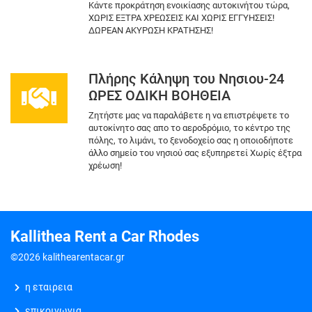
Κάντε προκράτηση ενοικίασης αυτοκινήτου τώρα,
ΧΩΡΙΣ ΕΞΤΡΑ ΧΡΕΩΣΕΙΣ ΚΑΙ ΧΩΡΙΣ ΕΓΓΥΗΣΕΙΣ!
ΔΩΡΕΑΝ ΑΚΥΡΩΣΗ ΚΡΑΤΗΣΗΣ!
Πλήρης Κάληψη του Νησιου-24
ΩΡΕΣ ΟΔΙΚΗ ΒΟΗΘΕΙΑ
Ζητήστε μας να παραλάβετε η να επιστρέψετε το
αυτοκίνητο σας απο το αεροδρόμιο, το κέντρο της
πόλης, το λιμάνι, το ξενοδοχείο σας η οποιοδήποτε
άλλο σημείο του νησιού σας εξυπηρετεί Χωρίς έξτρα
χρέωση!
Kallithea Rent a Car Rhodes
©2026 kalithearentacar.gr
η εταιρεια
επικοινωνια