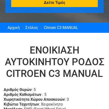
Δείτε Τιμές
Αρχική
Στόλος
Citroen C3 MANUAL
ΕΝΟΙΚΊΑΣΗ
ΑΥΤΟΚΊΝΗΤΟΥ ΡΌΔΟΣ
CITROEN C3 MANUAL
Αριθμός Θυρών
: 5
Αριθμός Καθισμάτων
: 5
Χωρητικότητα Χώρου Αποσκευών
: 3
Κιβώτιο Ταχυτήτων
: Χειροκίνητο