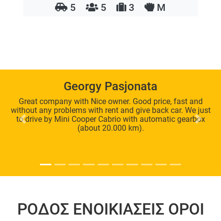
5
5
3
M
Georgy Pasjonata
Great company with Nice owner. Good price, fast and
without any problems with rent and give back car. We just
to drive by Mini Cooper Cabrio with automatic gearbox
Previous
Next
(about 20.000 km).
ΡΌΔΟΣ ΕΝΟΙΚΙΆΣΕΙΣ
ΌΡΟΙ