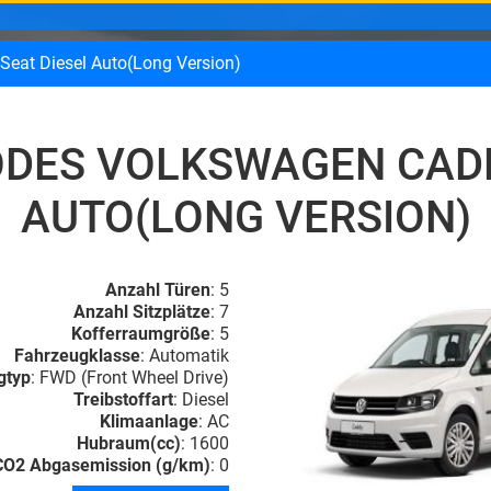
eat Diesel Auto(Long Version)
DES VOLKSWAGEN CADDY
AUTO(LONG VERSION)
Anzahl Türen
: 5
Anzahl Sitzplätze
: 7
Kofferraumgröße
: 5
Fahrzeugklasse
: Automatik
gtyp
: FWD (Front Wheel Drive)
Treibstoffart
: Diesel
Klimaanlage
: AC
Hubraum(cc)
: 1600
CO2 Abgasemission (g/km)
: 0