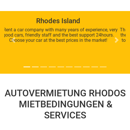
Lea-Marie Gene
ry
The best car rental we visited. The service is very good and
the price is perfect. The boss is sympathetic and responds
to the wishes of the customer. Of course there are 5 stars
Previous
Next
from us.
AUTOVERMIETUNG RHODOS
MIETBEDINGUNGEN &
SERVICES